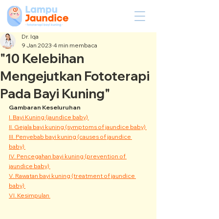
Dr. Iqa
9 Jan 2023
4 min membaca
"10 Kelebihan
Mengejutkan Fototerapi
Pada Bayi Kuning"
Gambaran Keseluruhan
I. Bayi Kuning (jaundice baby) 
II. Gejala bayi kuning (symptoms of jaundice baby) 
III. Penyebab bayi kuning (causes of jaundice 
baby) 
IV. Pencegahan bayi kuning (prevention of 
jaundice baby) 
V. Rawatan bayi kuning (treatment of jaundice 
baby) 
VI. Kesimpulan 