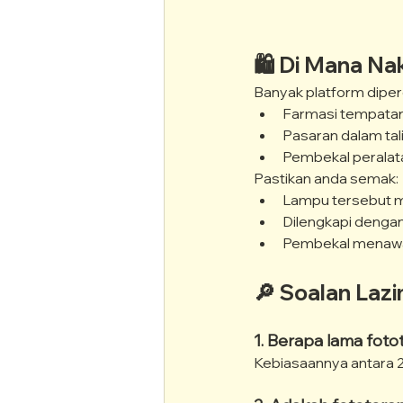
🛍️ Di Mana Na
Banyak platform diper
Farmasi tempatan 
Pasaran dalam tal
Pembekal peralat
Pastikan anda semak:
Lampu tersebut m
Dilengkapi deng
Pembekal menawa
🔎 Soalan Laz
1. Berapa lama foto
Kebiasaannya antara 24