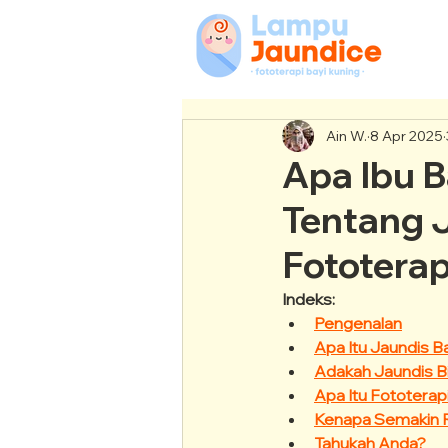
Ain W.
8 Apr 2025
Apa Ibu B
Tentang J
Fototerap
Indeks:
Pengenalan
Apa Itu Jaundis B
Adakah Jaundis Bi
Apa Itu Fototerap
Kenapa Semakin Ra
Tahukah Anda?