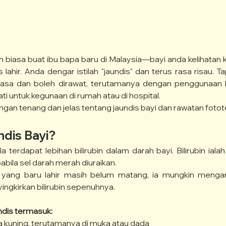
n biasa buat ibu bapa baru di Malaysia—bayi anda kelihatan 
lahir. Anda dengar istilah "jaundis" dan terus rasa risau. Tap
biasa dan boleh dirawat, terutamanya dengan penggunaan l
ti untuk kegunaan di rumah atau di hospital.
an tenang dan jelas tentang jaundis bayi dan rawatan fotote
ndis Bayi?
a terdapat lebihan bilirubin dalam darah bayi. Bilirubin ial
pabila sel darah merah diuraikan.
i yang baru lahir masih belum matang, ia mungkin menga
gkirkan bilirubin sepenuhnya.
ndis termasuk:
na kuning, terutamanya di muka atau dada