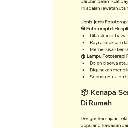
bilirubin dalam kulit ba
Ini adalah rawatan uta
Jenis-jenis Fototerapi 
🏥 
Fototerapi di Hospit
Dilakukan di baw
Bayi diletakkan d
Memerlukan kemas
🏠 
Lampu Fototerapi 
Boleh disewa atau 
Digunakan mengik
Sesuai untuk ibu 
📦 Kenapa Sem
Di Rumah
Dengan kemajuan tekno
popular di kawasan ban