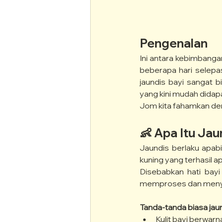
Pengenalan
Ini antara kebimbanga
beberapa hari selepas 
jaundis bayi sangat 
yang kini mudah didapa
Jom kita fahamkan deng
👶 Apa Itu Jau
Jaundis berlaku apabil
kuning yang terhasil a
Disebabkan hati bay
memproses dan menyin
Tanda-tanda biasa jau
Kulit bayi berwar