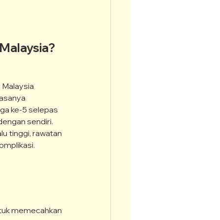
 Malaysia?
 Malaysia 
iasanya 
ga ke-5 selepas 
dengan sendiri.
lu tinggi, rawatan 
omplikasi.
ntuk memecahkan 