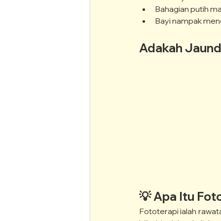
Bahagian putih ma
Bayi nampak men
Adakah Jaundis
💡 Apa Itu Fot
Fototerapi ialah raw