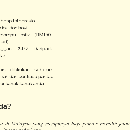
 hospital semula
 ibu dan bayi
mampu milik (RM150–
ari)
nggan 24/7 daripada 
tan
ubin dilakukan sebelum 
mah dan sentiasa pantau 
or kanak-kanak anda.
da?
a di Malaysia yang mempunyai bayi jaundis memilih fotote
n hingga sederhana.