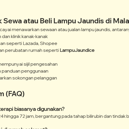
k Sewa atau Beli Lampu Jaundis di Mala
cayai menawarkan sewaan atau jualan lampu jaundis, antaran
dan klinik kanak-kanak
ian seperti Lazada, Shopee
an perubatan rumah seperti 
LampuJaundice
empunyai sijil pengesahan
an panduan penggunaan
rkan sokongan pelanggan
im (FAQ)
terapi biasanya digunakan?
 hingga 72 jam, bergantung pada tahap bilirubin dan tindak b