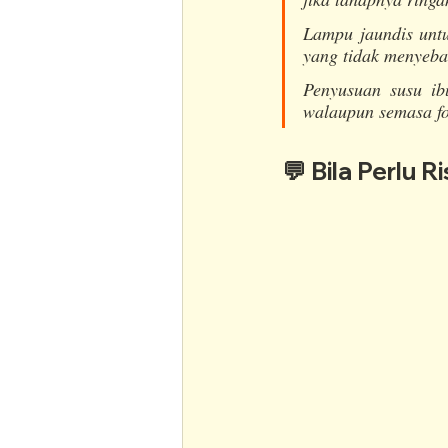
Lampu jaundis unt
yang tidak menyeba
Penyusuan susu ib
walaupun semasa fo
💬 Bila Perlu R