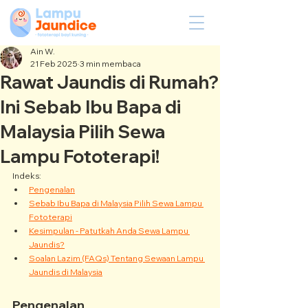
Ain W.
21 Feb 2025
3 min membaca
Rawat Jaundis di Rumah?
Ini Sebab Ibu Bapa di
Malaysia Pilih Sewa
Lampu Fototerapi!
Indeks:
Pengenalan
Sebab Ibu Bapa di Malaysia Pilih Sewa Lampu 
Fototerapi
Kesimpulan - Patutkah Anda Sewa Lampu 
Jaundis?
Soalan Lazim (FAQs) Tentang Sewaan Lampu 
Jaundis di Malaysia
Pengenalan