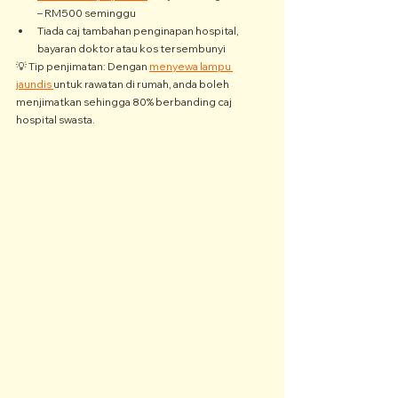
– RM500 seminggu
Tiada caj tambahan penginapan hospital, 
bayaran doktor atau kos tersembunyi
💡 Tip penjimatan: Dengan 
menyewa lampu 
jaundis 
untuk rawatan di rumah, anda boleh 
menjimatkan sehingga 80% berbanding caj 
hospital swasta.