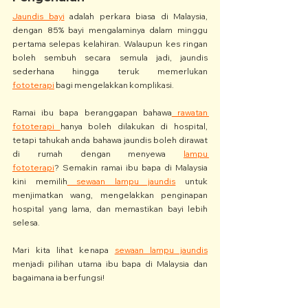
Jaundis bayi
 adalah perkara biasa di Malaysia, 
dengan 85% bayi mengalaminya dalam minggu 
pertama selepas kelahiran. Walaupun kes ringan 
boleh sembuh secara semula jadi, jaundis 
sederhana hingga teruk memerlukan 
fototerapi
 bagi mengelakkan komplikasi.
Ramai ibu bapa beranggapan bahawa
 rawatan 
fototerapi 
hanya boleh dilakukan di hospital, 
tetapi tahukah anda bahawa jaundis boleh dirawat 
di rumah dengan menyewa 
lampu 
fototerapi
? Semakin ramai ibu bapa di Malaysia 
kini memilih
 sewaan lampu jaundis
 untuk 
menjimatkan wang, mengelakkan penginapan 
hospital yang lama, dan memastikan bayi lebih 
selesa.
Mari kita lihat kenapa 
sewaan lampu jaundis
menjadi pilihan utama ibu bapa di Malaysia dan 
bagaimana ia berfungsi!