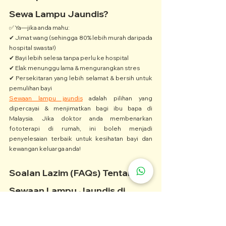
Sewa Lampu Jaundis?
✅ Ya—jika anda mahu:
✔ Jimat wang (sehingga 80% lebih murah daripada 
hospital swasta!)
✔ Bayi lebih selesa tanpa perlu ke hospital
✔ Elak menunggu lama & mengurangkan stres
✔ Persekitaran yang lebih selamat & bersih untuk 
pemulihan bayi
Sewaan lampu jaundis
 adalah pilihan yang 
dipercayai & menjimatkan bagi ibu bapa di 
Malaysia. Jika doktor anda membenarkan 
fototerapi di rumah, ini boleh menjadi 
penyelesaian terbaik untuk kesihatan bayi dan 
kewangan keluarga anda!
Soalan Lazim (FAQs) Tentang 
Sewaan Lampu Jaundis di 
Malaysia
1️⃣ Berapa harga sewaan lampu jaundis 