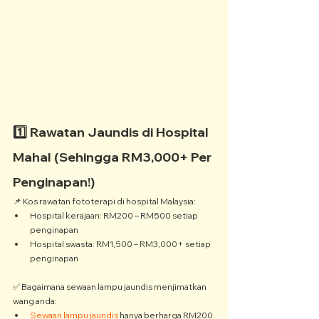
1️⃣ Rawatan Jaundis di Hospital 
Mahal (Sehingga RM3,000+ Per 
Penginapan!)
📌 Kos rawatan fototerapi di hospital Malaysia:
Hospital kerajaan: RM200 – RM500 setiap 
penginapan
Hospital swasta: RM1,500 – RM3,000+ setiap 
penginapan
✅ Bagaimana sewaan lampu jaundis menjimatkan 
wang anda:
Sewaan lampu jaundis
 hanya berharga RM200 