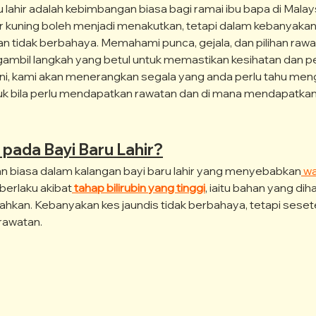
u lahir adalah kebimbangan biasa bagi ramai ibu bapa di Malaysi
r kuning boleh menjadi menakutkan, tetapi dalam kebanyakan k
 tidak berbahaya. Memahami punca, gejala, dan pilihan rawa
bil langkah yang betul untuk memastikan kesihatan dan pe
ni, kami akan menerangkan segala yang anda perlu tahu men
uk bila perlu mendapatkan rawatan dan di mana mendapatkan 
 pada Bayi Baru Lahir?
n biasa dalam kalangan bayi baru lahir yang menyebabkan
 w
a berlaku akibat
tahap bilirubin yang tinggi
, iaitu bahan yang diha
ahkan. Kebanyakan kes jaundis tidak berbahaya, tetapi sese
rawatan.