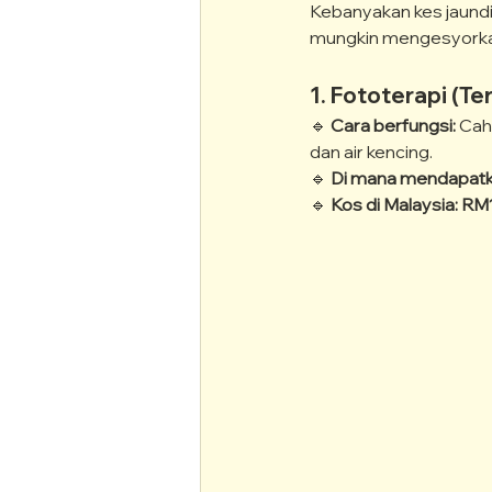
Kebanyakan kes jaundi
mungkin mengesyorka
1. Fototerapi (Te
🔹 
Cara berfungsi:
 Cah
dan air kencing.
🔹 
Di mana mendapatk
🔹 
Kos di Malaysia:
RM1