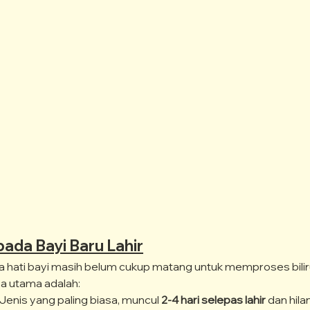
ada Bayi Baru Lahir
la hati bayi masih belum cukup matang untuk memproses bili
a utama adalah:
 Jenis yang paling biasa, muncul 
2-4 hari selepas lahir
 dan hil