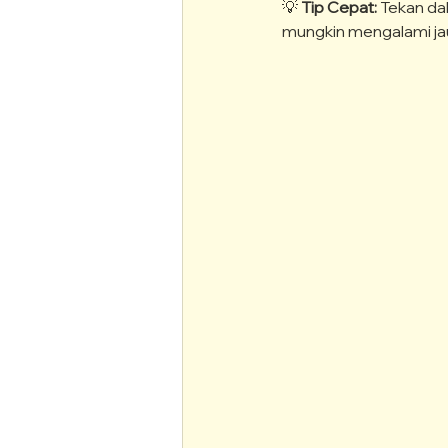
💡 
Tip Cepat:
 Tekan dah
mungkin mengalami ja