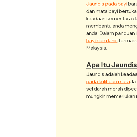
Jaundis pada bayi
 bar
dan mata bayi bertuka
keadaan sementara dan
membantu anda mengam
anda. Dalam panduan i
bayi baru lahir
, termas
Malaysia.
Apa Itu Jaundis
Jaundis adalah keadaa
pada kulit dan mata
. I
sel darah merah dipec
mungkin memerlukan 