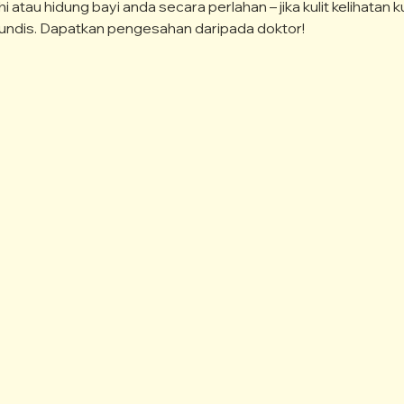
i atau hidung bayi anda secara perlahan – jika kulit kelihatan ku
undis. Dapatkan pengesahan daripada doktor!