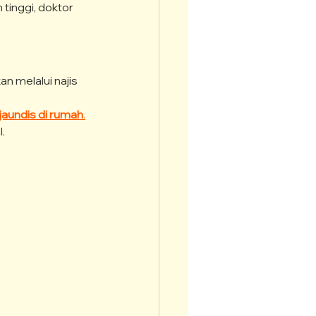
n tinggi, doktor 
n melalui najis 
aundis di rumah
.
.