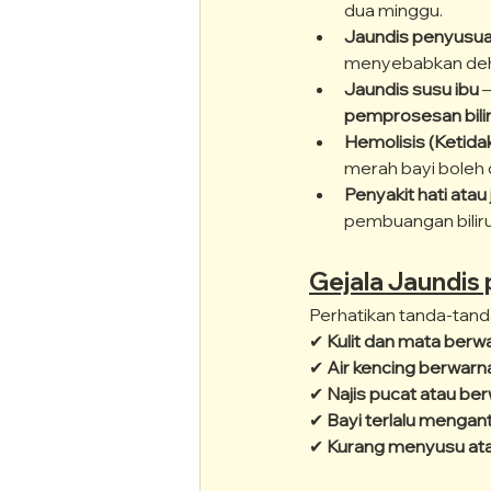
dua minggu.
Jaundis penyusua
menyebabkan dehid
Jaundis susu ibu
 
pemprosesan bili
Hemolisis (Ketida
merah bayi boleh 
Penyakit hati atau
pembuangan biliru
Gejala Jaundis 
Perhatikan tanda-tanda
✔ 
Kulit dan mata berw
✔ 
Air kencing berwarn
✔ 
Najis pucat atau ber
✔ 
Bayi terlalu mengant
✔ 
Kurang menyusu at