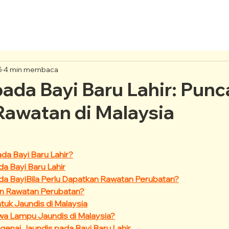
5
4 min membaca
ada Bayi Baru Lahir: Punc
Rawatan di Malaysia
ada Bayi Baru Lahir?
a Bayi Baru Lahir
da Bayi
Bila Perlu Dapatkan Rawatan Perubatan?
an Rawatan Perubatan?
tuk Jaundis di Malaysia
wa Lampu Jaundis di Malaysia?
enai Jaundis pada Bayi Baru Lahir