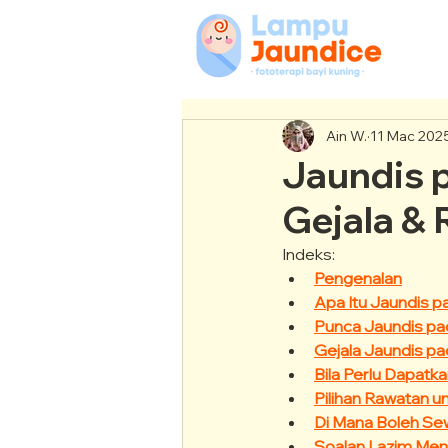
Ain W.
11 Mac 202
Jaundis p
Gejala & 
Indeks:
Pengenalan
Apa Itu Jaundis p
Punca Jaundis pad
Gejala Jaundis pa
Bila Perlu Dapatk
Pilihan Rawatan un
Di Mana Boleh Se
Soalan Lazim Meng