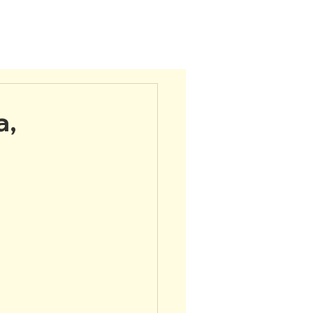
Home
Area Coverage
a,