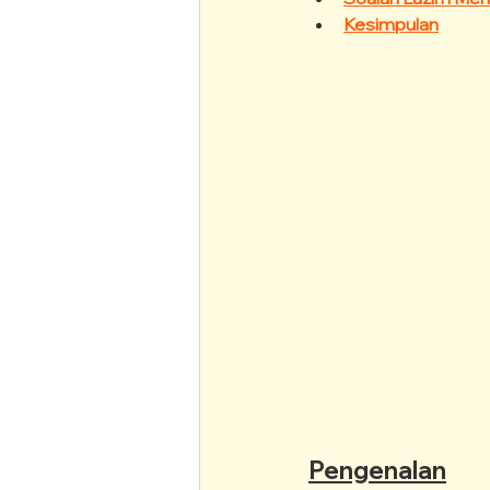
Kesimpulan
Pengenalan