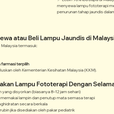
menyewa lampu fototerapi me
penurunan tahap jaundis dala
ewa atau Beli Lampu Jaundis di Malays
i Malaysia termasuk:
n farmasi terpilih
luluskan oleh Kementerian Kesihatan Malaysia (KKM).
akan Lampu Fototerapi Dengan Selam
n yang disyorkan (biasanya 8–12 jam sehari)
ya memakai lampin dan penutup mata semasa terapi
nghidratan secara berkala
irubin jika disediakan oleh pakar pediatrik