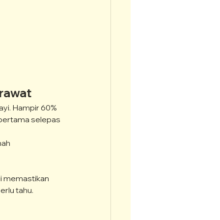
irawat
ayi. Hampir 60% 
 pertama selepas 
mah 
gi memastikan 
rlu tahu.