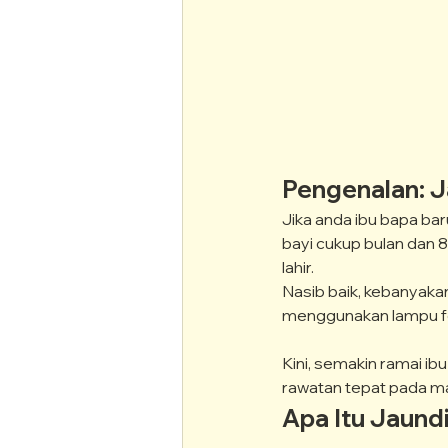
Pengenalan: J
Jika anda ibu bapa baru
bayi cukup bulan dan 
lahir.
Nasib baik, kebanyaka
menggunakan lampu fot
Kini, semakin ramai i
rawatan tepat pada ma
Apa Itu Jaundi