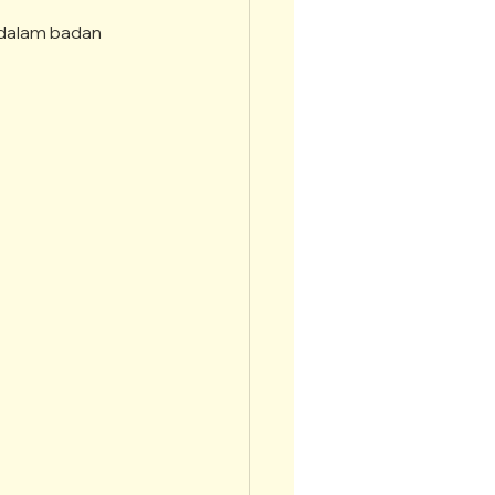
dalam badan 