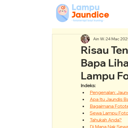
Ain W.
24 Mac 202
Risau Ten
Bapa Lih
Lampu Fo
Indeks:
Pengenalan: Jaund
Apa Itu Jaundis B
Bagaimana Fotote
Sewa Lampu Fotot
Tahukah Anda?
Di Mana Nak Sewa 