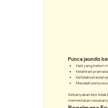
Punca jaundis ba
Hati yang belum ma
Kelahiran pramat
Ketidakserasian je
Masalah penyusua
Kebanyakan kes tidak b
memerlukan rawatan pe
Bagaimana Fot