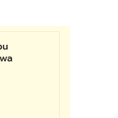
Home
Area Coverage
bu
ewa