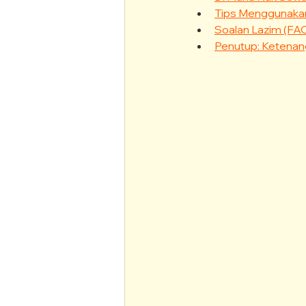
Tips Menggunaka
Soalan Lazim (FAQ
Penutup: Ketenang