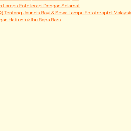
n Lampu Fototerapi Dengan Selamat
) Tentang Jaundis Bayi & Sewa Lampu Fototerapi di Malaysi
an Hati untuk Ibu Bapa Baru