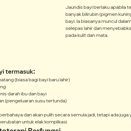
Jaundis bayi berlaku apabila te
banyak bilirubin (pigmen kunin
bayi. Ia biasanya muncul dalam 
selepas lahir dan menyebabka
pada kulit dan mata.
:
yi termasuk
tang (biasa bagi bayi baru lahir)
ang
nis darah ibu dan bayi
n (pengeluaran susu tertunda)
erbahaya dan akan pulih secara semula jadi, tetapi ada juga 
rubatan untuk elak komplikasi.
oterapi Berfungsi