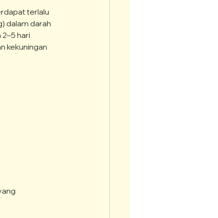
rdapat terlalu 
g) dalam darah 
2–5 hari 
n kekuningan 
yang 