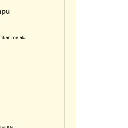
mpu 
hkan melalui 
sangat 