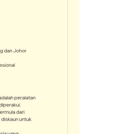
ng dan Johor 
sional 
 adalah peralatan 
diperakui.
ermula dari 
diskaun untuk 
sia yang 