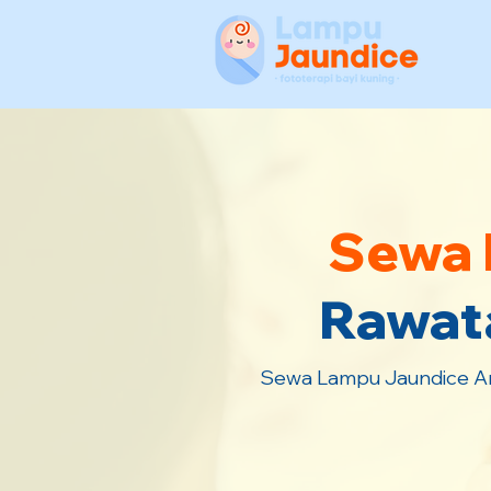
Sewa 
Rawata
Sewa Lampu Jaundice Amp