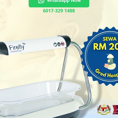
Whatsapp Now
6017-329 1488