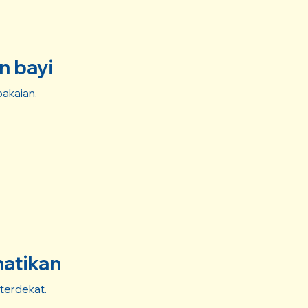
n bayi
pakaian.
hatikan
 terdekat.