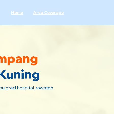
Home
Area Coverage
Ampang
 Kuning
 gred hospital, rawatan