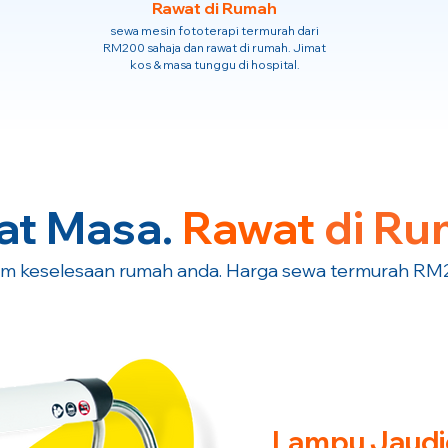
Rawat di Rumah
sewa mesin fototerapi termurah dari
RM200 sahaja dan rawat di rumah. Jimat
kos & masa tunggu di hospital.
at Masa.
Rawat
di Ru
am keselesaan rumah anda. Harga sewa termurah RM20
Lampu Jaudi