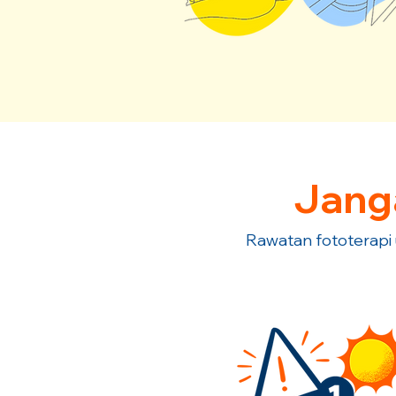
Jang
Rawatan fototerapi 