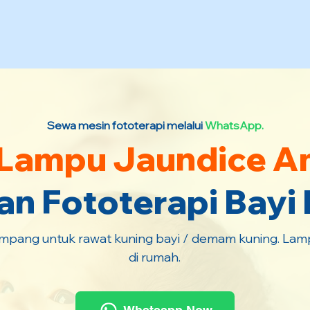
Sewa mesin fototerapi melalui
WhatsApp.
Lampu Jaundice 
n Fototerapi Bayi
ang untuk rawat kuning bayi / demam kuning. Lampu
di rumah.