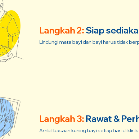
Langkah 2:
Siap sediaka
Lindungi mata bayi dan bayi harus tidak ber
Langkah 3:
Rawat & Per
Ambil bacaan kuning bayi setiap hari di klinik