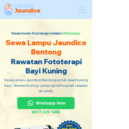
Sewa mesin fototerapi melalui
WhatsApp.
Sewa Lampu Jaundice
Bentong
Rawatan Fototerapi
Bayi Kuning
Sewa Lampu Jaundice Bentong untuk rawat kuning
bayi / demam kuning. Lampu gred hospital, rawatan
di rumah.
Whatsapp Now
6017-329 1488