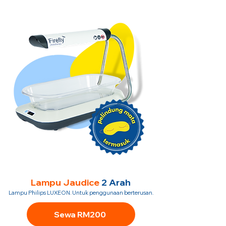
Lampu Jaudice
2 Arah
Lampu Philips LUXEON. Untuk penggunaan berterusan.
Sewa RM200