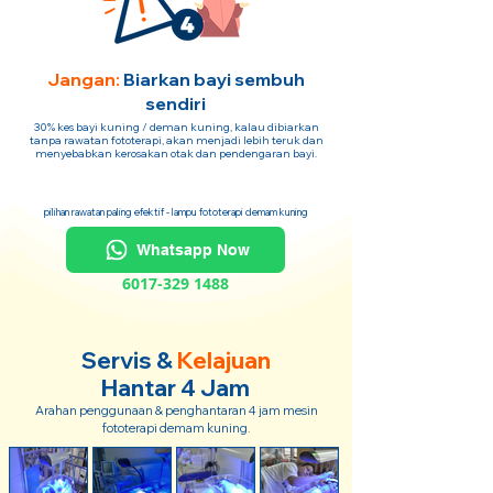
Jangan:
Biarkan bayi sembuh
sendiri
30% kes bayi kuning / deman kuning, kalau dibiarkan
tanpa rawatan fototerapi, akan menjadi lebih teruk dan
menyebabkan kerosakan otak dan pendengaran bayi.
pilihan rawatan paling efektif - lampu fototerapi demam kuning
Whatsapp Now
6017-329 1488
Servis &
Kelajuan
Hantar 4 Jam
Arahan penggunaan & penghantaran 4 jam mesin
fototerapi demam kuning.