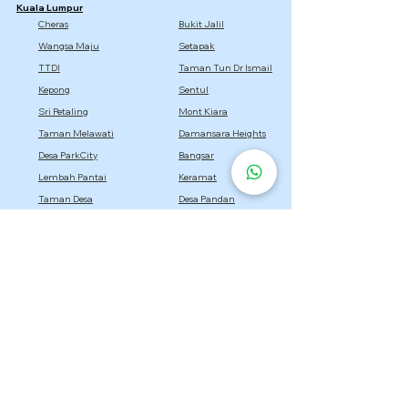
Kuala Lumpur
Cheras
Bukit Jalil
Wangsa Maju
Setapak
TTDI
Taman Tun Dr Ismail
Kepong
Sentul
Sri Petaling
Mont Kiara
Taman Melawati
Damansara Heights
Desa ParkCity
Bangsar
Lembah Pantai
Keramat
Taman Desa
Desa Pandan
Titiwangsa
Selangor
Setia Alam
Kota Damansara
Cyberjaya
Bukit Jelutong
Semenyih
Setia Eco Park
Bandar Utama
Gombak
Rawang
Sepang
Dengkil
Sungai Buloh
Bandar Sri Damansara
Bandar Baru Bangi