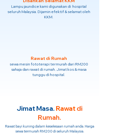
Disahkan Selamat KKM
Lampu jaundice kami digunakan di hospital
seluruh Malaysia. Dijamin efektif & selamat oleh
KKM.
Rawat di Rumah
sewa mesin fototerapi termurah dari RM200
sahaja dan rawat di rumah. Jimat kos & masa
tunggu di hospital.
Jimat Masa.
Rawat
di
Rumah.
Rawat bayi kuning dalam keselesaan rumah anda. Harga
sewa termurah RM200 di seluruh Malaysia.