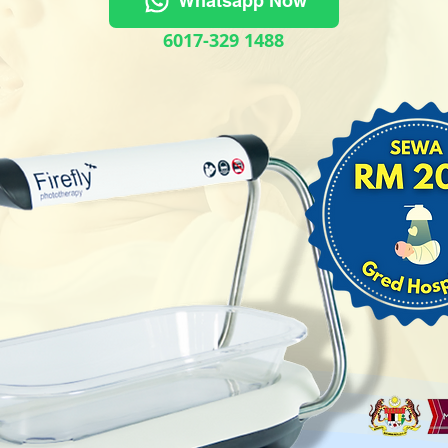
Whatsapp Now
6017-329 1488