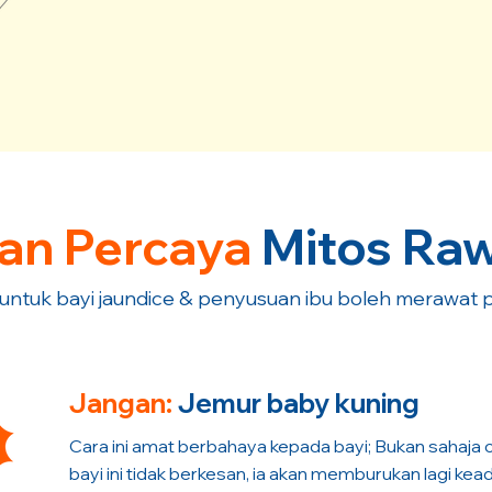
an Percaya
Mitos Raw
untuk bayi jaundice & penyusuan ibu boleh merawat p
Jangan:
Jemur baby kuning
Cara ini amat berbahaya kepada bayi; Bukan sahaja c
bayi ini tidak berkesan, ia akan memburukan lagi kea