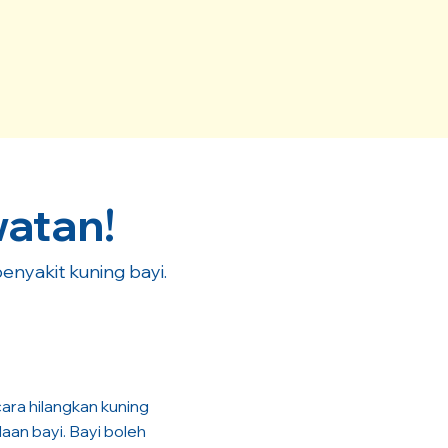
atan!
enyakit kuning bayi.
ara hilangkan kuning
daan bayi. Bayi boleh