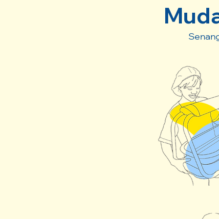
Muda
Senang 