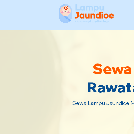
Sewa
Rawata
Sewa Lampu Jaundice Ma