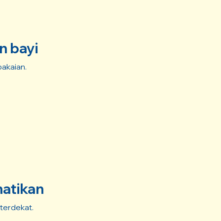
n bayi
pakaian.
hatikan
 terdekat.