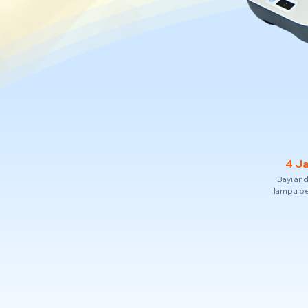
4 J
Bayi an
lampu b