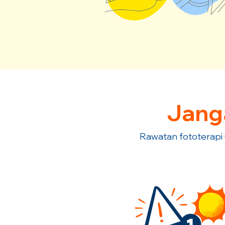
Jang
Rawatan fototerapi 