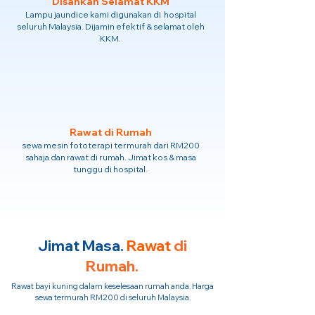
Disahkan Selamat KKM
Lampu jaundice kami digunakan di hospital
seluruh Malaysia. Dijamin efektif & selamat oleh
KKM.
Rawat di Rumah
sewa mesin fototerapi termurah dari RM200
sahaja dan rawat di rumah. Jimat kos & masa
tunggu di hospital.
Jimat Masa.
Rawat
di
Rumah.
Rawat bayi kuning dalam keselesaan rumah anda. Harga
sewa termurah RM200 di seluruh Malaysia.