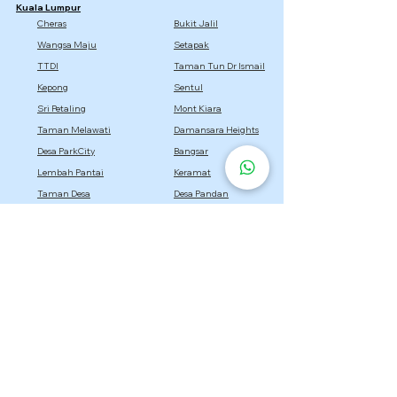
Kuala Lumpur
Cheras
Bukit Jalil
Wangsa Maju
Setapak
TTDI
Taman Tun Dr Ismail
Kepong
Sentul
Sri Petaling
Mont Kiara
Taman Melawati
Damansara Heights
Desa ParkCity
Bangsar
Lembah Pantai
Keramat
Taman Desa
Desa Pandan
Titiwangsa
Selangor
Setia Alam
Kota Damansara
Cyberjaya
Bukit Jelutong
Semenyih
Setia Eco Park
Bandar Utama
Gombak
Rawang
Sepang
Dengkil
Sungai Buloh
Bandar Sri Damansara
Bandar Baru Bangi