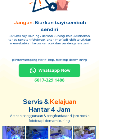
Jangan:
Biarkan bayi sembuh
sendiri
30% kes bayi kuning / deman kuning, kalau dibiarkan
tanpa rawatan fototerapi, akan menjadi lebih teruk dan
menyebabkan kerosakan otak dan pendengaran bayi.
pilihan rawatan paling efektif - lampu fototerapi demam kuning
Whatsapp Now
6017-329 1488
Servis &
Kelajuan
Hantar 4 Jam
Arahan penggunaan & penghantaran 4 jam mesin
fototerapi demam kuning.