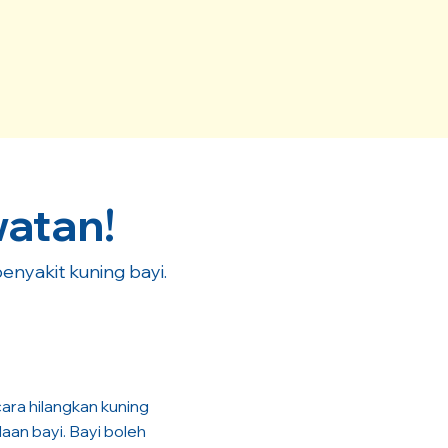
atan!
enyakit kuning bayi.
ara hilangkan kuning
daan bayi. Bayi boleh