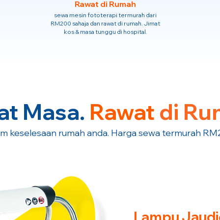
Rawat di Rumah
sewa mesin fototerapi termurah dari
RM200 sahaja dan rawat di rumah. Jimat
kos & masa tunggu di hospital.
at Masa.
Rawat
di Ru
am keselesaan rumah anda. Harga sewa termurah RM20
Lampu Jaudi