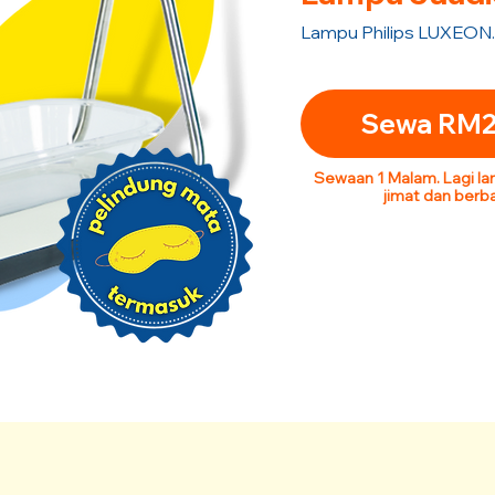
Lampu Philips LUXEON.
Sewa RM
Sewaan 1 Malam. Lagi la
jimat dan berba