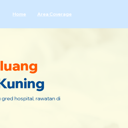
Home
Area Coverage
luang
 Kuning
red hospital, rawatan di