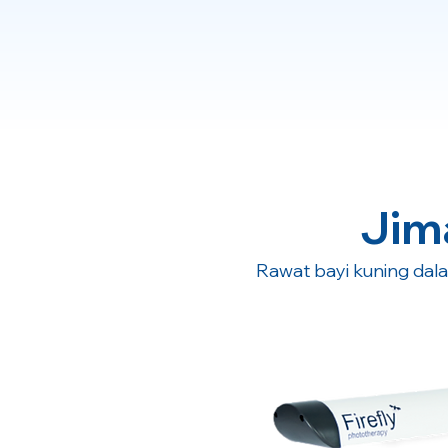
Jim
Rawat bayi kuning dal