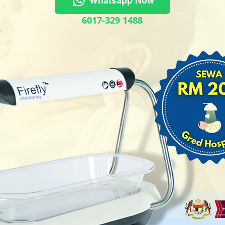
Whatsapp Now
6017-329 1488