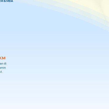
KM & MDA
KKM
an di
jamin
M.