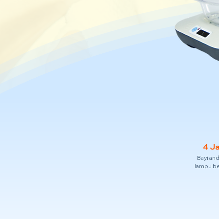
4 J
Bayi an
lampu b