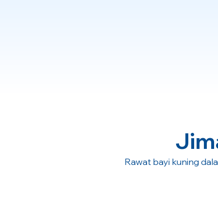
Jim
Rawat bayi kuning dal