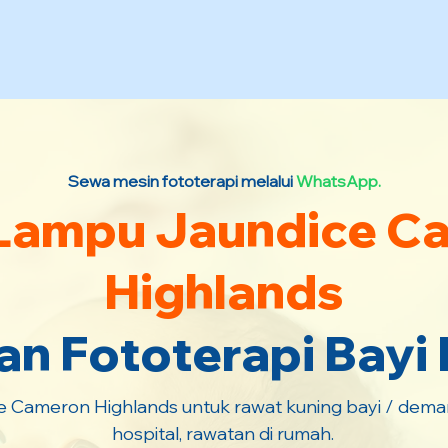
Sewa mesin fototerapi melalui
WhatsApp.
Lampu Jaundice C
Highlands
n Fototerapi Bayi
 Cameron Highlands untuk rawat kuning bayi / dema
hospital, rawatan di rumah.