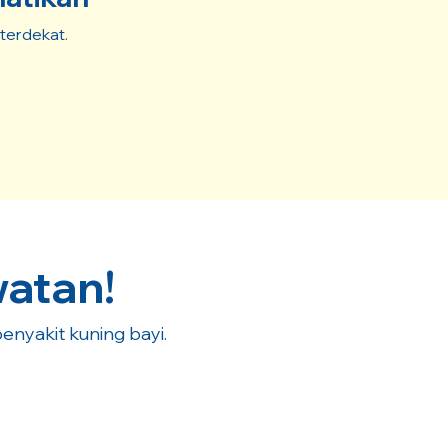
 terdekat.
atan!
enyakit kuning bayi.