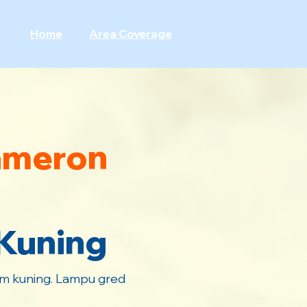
Home
Area Coverage
ameron
 Kuning
m kuning. Lampu gred