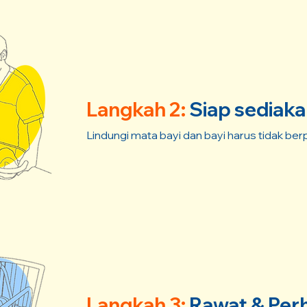
Langkah 2:
Siap sediaka
Lindungi mata bayi dan bayi harus tidak ber
Langkah 3:
Rawat & Per