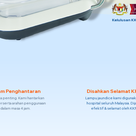
Kelulusan K
am Penghantaran
Disahkan Selamat 
da penting. Kami hantarkan
Lampu jaundice kami digunak
erserta arahan penggunaan
hospital seluruh Malaysia. Di
dalam masa 4 jam.
efektif & selamat oleh KK