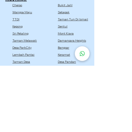
Cheras
Bukit Jalil
Wangsa Maju
Setapak
TTDI
Taman Tun Dr Ismail
Kepong
Sentul
Sri Petaling
Mont Kiara
Taman Melawati
Damansara Heights
Desa ParkCity
Bangsar
Lembah Pantai
Keramat
Taman Desa
Desa Pandan
Titiwangsa
Selangor
Setia Alam
Kota Damansara
Cyberjaya
Bukit Jelutong
Semenyih
Setia Eco Park
Bandar Utama
Gombak
Rawang
Sepang
Dengkil
Sungai Buloh
Bandar Sri Damansara
Bandar Baru Bangi