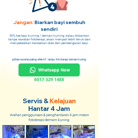
Jangan:
Biarkan bayi sembuh
sendiri
30% kes bayi kuning / deman kuning, kalau dibiarkan
tanpa rawatan fototerapi, akan menjadi lebih teruk dan
menyebabkan kerosakan otak dan pendengaran bayi.
pilihan rawatan paling efektif - lampu fototerapi demam kuning
Whatsapp Now
6017-329 1488
Servis &
Kelajuan
Hantar 4 Jam
Arahan penggunaan & penghantaran 4 jam mesin
fototerapi demam kuning.