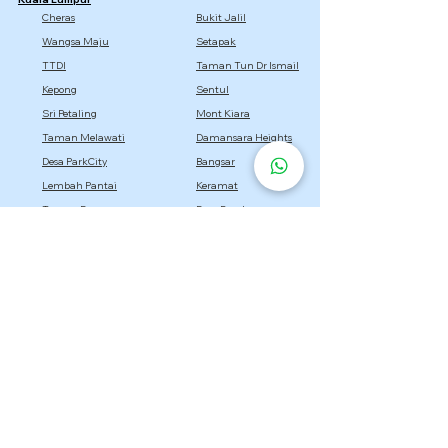
Cheras
Bukit Jalil
Wangsa Maju
Setapak
TTDI
Taman Tun Dr Ismail
Kepong
Sentul
Sri Petaling
Mont Kiara
Taman Melawati
Damansara Heights
Desa ParkCity
Bangsar
Lembah Pantai
Keramat
Taman Desa
Desa Pandan
Titiwangsa
Selangor
Setia Alam
Kota Damansara
Cyberjaya
Bukit Jelutong
Semenyih
Setia Eco Park
Bandar Utama
Gombak
Rawang
Sepang
Dengkil
Sungai Buloh
Bandar Sri Damansara
Bandar Baru Bangi