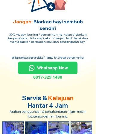
Jangan:
Biarkan bayi sembuh
sendiri
30% kes bayi kuning / deman kuning, kalau dibiarkan
tanpa rawatan fototerapi, akan menjadi lebih teruk dan
menyebabkan kerosakan otak dan pendengaran bayi.
pilihan rawatan paling efektif - lampu fototerapi demam kuning
Whatsapp Now
6017-329 1488
Servis &
Kelajuan
Hantar 4 Jam
Arahan penggunaan & penghantaran 4 jam mesin
fototerapi demam kuning.