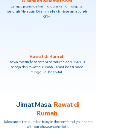
Disahkan Selamat KKM
Lampu jaundice kami digunakan di hospital
seluruh Malaysia. Dijamin efektif & selamat oleh
KKM.
Rawat di Rumah
sewa mesin fototerapi termurah dari RM200
sahaja dan rawat di rumah. Jimat kos & masa
tunggu di hospital.
Jimat Masa.
Rawat di
Rumah.
Take care of the jaundice baby in the comfort of your home
with our phototeraphy light.