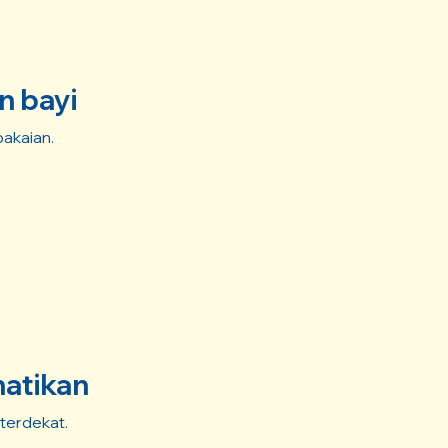
n bayi
pakaian.
hatikan
 terdekat.