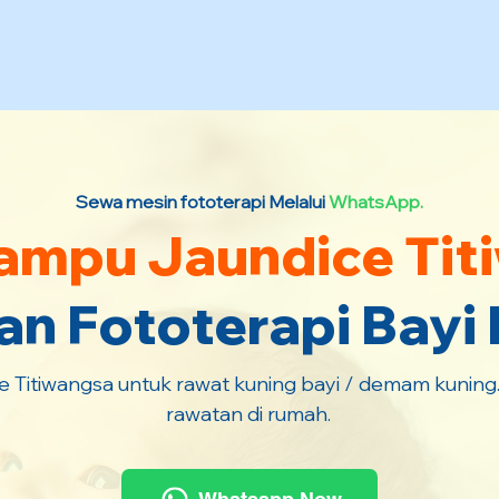
Sewa mesin fototerapi Melalui
WhatsApp.
ampu Jaundice Tit
n Fototerapi Bayi
Titiwangsa untuk rawat kuning bayi / demam kuning.
rawatan di rumah.