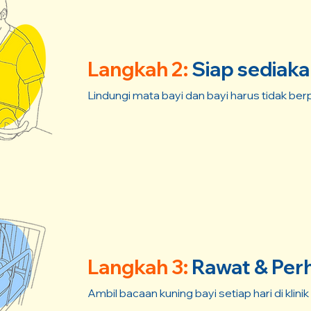
Langkah 2:
Siap sediaka
Lindungi mata bayi dan bayi harus tidak ber
Langkah 3:
Rawat & Per
Ambil bacaan kuning bayi setiap hari di klinik