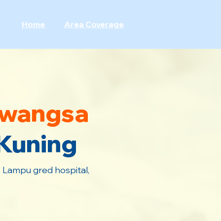
Home
Area Coverage
iwangsa
 Kuning
 Lampu gred hospital,