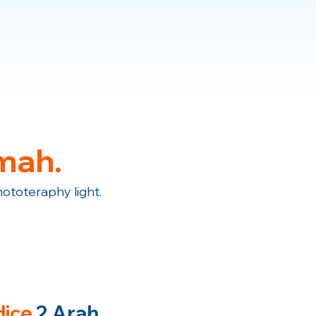
mah.
hototeraphy light.
ice
2 Arah