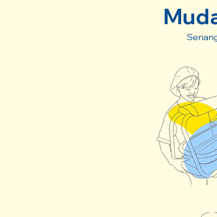
Muda
Senang 