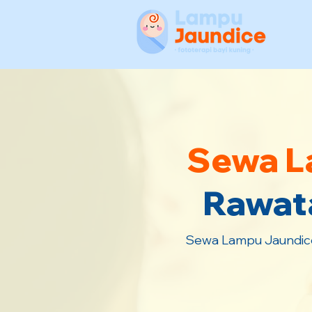
Sewa L
Rawata
Sewa Lampu Jaundice 