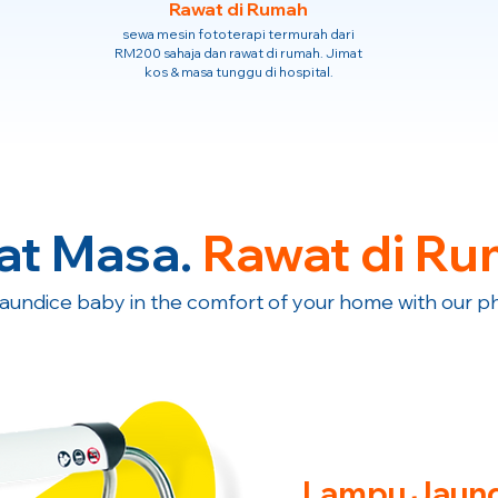
Rawat di Rumah
sewa mesin fototerapi termurah dari
RM200 sahaja dan rawat di rumah. Jimat
kos & masa tunggu di hospital.
at Masa.
Rawat di Ru
jaundice baby in the comfort of your home with our p
Lampu Jaund