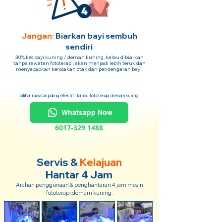
Jangan:
Biarkan bayi sembuh
sendiri
30% kes bayi kuning / deman kuning, kalau dibiarkan
tanpa rawatan fototerapi, akan menjadi lebih teruk dan
menyebabkan kerosakan otak dan pendengaran bayi.
pilihan rawatan paling efektif - lampu fototerapi demam kuning
Whatsapp Now
6017-329 1488
Servis &
Kelajuan
Hantar 4 Jam
Arahan penggunaan & penghantaran 4 jam mesin
fototerapi demam kuning.