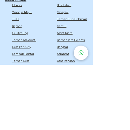
Cheras
Bukit Jalil
Wangsa Maju
Setapak
TTDI
Taman Tun Dr Ismail
Kepong
Sentul
Sri Petaling
Mont Kiara
Taman Melawati
Damansara Heights
Desa ParkCity
Bangsar
Lembah Pantai
Keramat
Taman Desa
Desa Pandan
Titiwangsa
Selangor
Setia Alam
Kota Damansara
Cyberjaya
Bukit Jelutong
Semenyih
Setia Eco Park
Bandar Utama
Gombak
Rawang
Sepang
Dengkil
Sungai Buloh
Bandar Sri Damansara
Bandar Baru Bangi