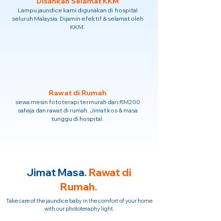
Disahkan Selamat KKM
Lampu jaundice kami digunakan di hospital
seluruh Malaysia. Dijamin efektif & selamat oleh
KKM.
Rawat di Rumah
sewa mesin fototerapi termurah dari RM200
sahaja dan rawat di rumah. Jimat kos & masa
tunggu di hospital.
Jimat Masa.
Rawat di
Rumah.
Take care of the jaundice baby in the comfort of your home
with our phototeraphy light.