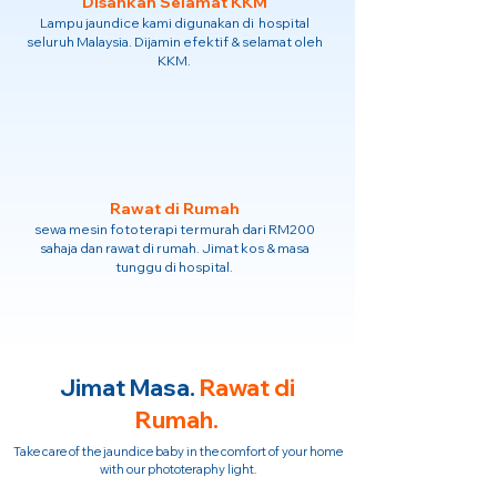
Disahkan Selamat KKM
Lampu jaundice kami digunakan di hospital
seluruh Malaysia. Dijamin efektif & selamat oleh
KKM.
Rawat di Rumah
sewa mesin fototerapi termurah dari RM200
sahaja dan rawat di rumah. Jimat kos & masa
tunggu di hospital.
Jimat Masa.
Rawat di
Rumah.
Take care of the jaundice baby in the comfort of your home
with our phototeraphy light.