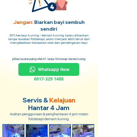
Jangan:
Biarkan bayi sembuh
sendiri
30% kes bayi kuning / deman kuning, kalau dibiarkan
tanpa rawatan fototerapi, akan menjadi lebih teruk dan
menyebabkan kerosakan otak dan pendengaran bayi.
pilihan rawatan paling efektif - lampu fototerapi demam kuning
Whatsapp Now
6017-329 1488
Servis &
Kelajuan
Hantar 4 Jam
Arahan penggunaan & penghantaran 4 jam mesin
fototerapi demam kuning.