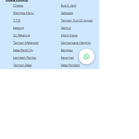
Cheras
Bukit Jalil
Wangsa Maju
Setapak
TTDI
Taman Tun Dr Ismail
Kepong
Sentul
Sri Petaling
Mont Kiara
Taman Melawati
Damansara Heights
Desa ParkCity
Bangsar
Lembah Pantai
Keramat
Taman Desa
Desa Pandan
Titiwangsa
Selangor
Setia Alam
Kota Damansara
Cyberjaya
Bukit Jelutong
Semenyih
Setia Eco Park
Bandar Utama
Gombak
Rawang
Sepang
Dengkil
Sungai Buloh
Bandar Sri Damansara
Bandar Baru Bangi