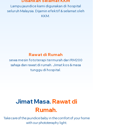
Disahkan Selamat KKM
Lampu jaundice kami digunakan di hospital
seluruh Malaysia. Dijamin efektif & selamat oleh
KKM.
Rawat di Rumah
sewa mesin fototerapi termurah dari RM200
sahaja dan rawat di rumah. Jimat kos & masa
tunggu di hospital.
Jimat Masa.
Rawat di
Rumah.
Take care of the jaundice baby in the comfort of your home
with our phototeraphy light.