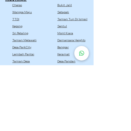
Cheras
Bukit Jalil
Wangsa Maju
Setapak
TTDI
Taman Tun Dr Ismail
Kepong
Sentul
Sri Petaling
Mont Kiara
Taman Melawati
Damansara Heights
Desa ParkCity
Bangsar
Lembah Pantai
Keramat
Taman Desa
Desa Pandan
Titiwangsa
Selangor
Setia Alam
Kota Damansara
Cyberjaya
Bukit Jelutong
Semenyih
Setia Eco Park
Bandar Utama
Gombak
Rawang
Sepang
Dengkil
Sungai Buloh
Bandar Sri Damansara
Bandar Baru Bangi