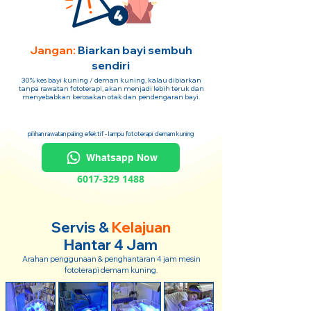
Jangan:
Biarkan bayi sembuh
sendiri
30% kes bayi kuning / deman kuning, kalau dibiarkan
tanpa rawatan fototerapi, akan menjadi lebih teruk dan
menyebabkan kerosakan otak dan pendengaran bayi.
pilihan rawatan paling efektif - lampu fototerapi demam kuning
Whatsapp Now
6017-329 1488
Servis &
Kelajuan
Hantar 4 Jam
Arahan penggunaan & penghantaran 4 jam mesin
fototerapi demam kuning.