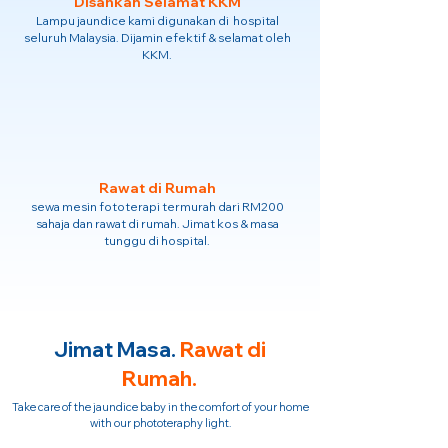
Disahkan Selamat KKM
Lampu jaundice kami digunakan di hospital
seluruh Malaysia. Dijamin efektif & selamat oleh
KKM.
Rawat di Rumah
sewa mesin fototerapi termurah dari RM200
sahaja dan rawat di rumah. Jimat kos & masa
tunggu di hospital.
Jimat Masa.
Rawat di
Rumah.
Take care of the jaundice baby in the comfort of your home
with our phototeraphy light.