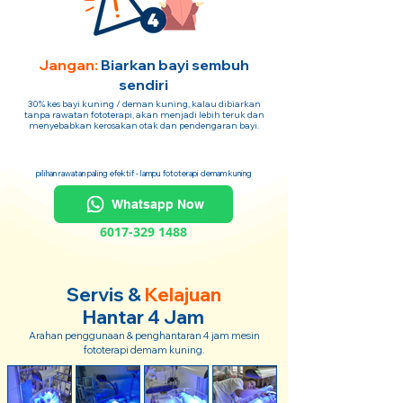
Jangan:
Biarkan bayi sembuh
sendiri
30% kes bayi kuning / deman kuning, kalau dibiarkan
tanpa rawatan fototerapi, akan menjadi lebih teruk dan
menyebabkan kerosakan otak dan pendengaran bayi.
pilihan rawatan paling efektif - lampu fototerapi demam kuning
Whatsapp Now
6017-329 1488
Servis &
Kelajuan
Hantar 4 Jam
Arahan penggunaan & penghantaran 4 jam mesin
fototerapi demam kuning.