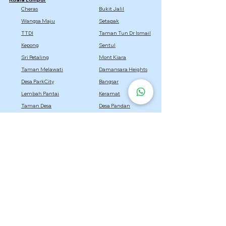
Cheras
Bukit Jalil
Wangsa Maju
Setapak
TTDI
Taman Tun Dr Ismail
Kepong
Sentul
Sri Petaling
Mont Kiara
Taman Melawati
Damansara Heights
Desa ParkCity
Bangsar
Lembah Pantai
Keramat
Taman Desa
Desa Pandan
Titiwangsa
Selangor
Setia Alam
Kota Damansara
Cyberjaya
Bukit Jelutong
Semenyih
Setia Eco Park
Bandar Utama
Gombak
Rawang
Sepang
Dengkil
Sungai Buloh
Bandar Sri Damansara
Bandar Baru Bangi