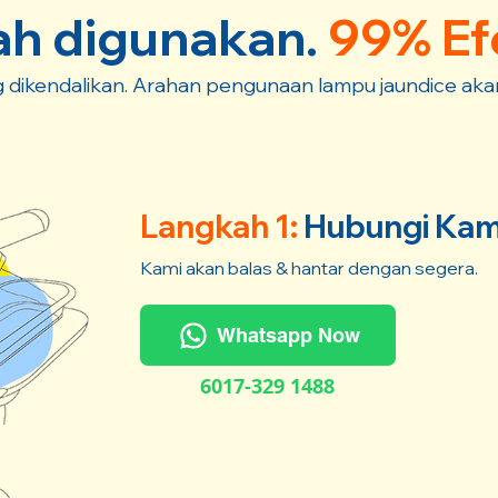
h digunakan.
99% Ef
dikendalikan. Arahan pengunaan lampu jaundice akan 
Langkah 1:
Hubungi Kam
Kami akan balas & hantar dengan segera.
Whatsapp Now
6017-329 1488