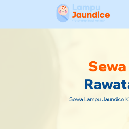
Sewa 
Rawata
Sewa Lampu Jaundice Ka