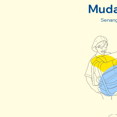
Muda
Senang 