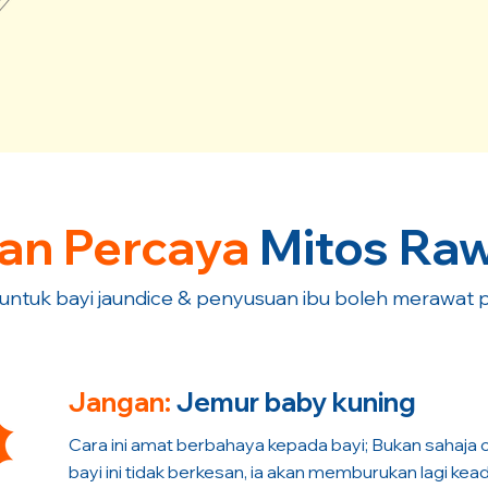
an Percaya
Mitos Raw
untuk bayi jaundice & penyusuan ibu boleh merawat p
Jangan:
Jemur baby kuning
Cara ini amat berbahaya kepada bayi; Bukan sahaja c
bayi ini tidak berkesan, ia akan memburukan lagi kea