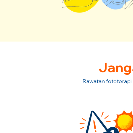
Jang
Rawatan fototerapi 