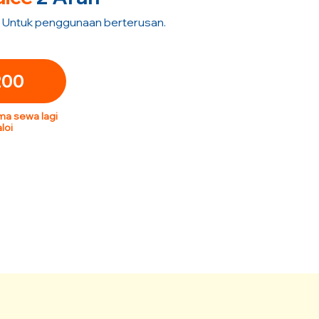
 Untuk penggunaan berterusan.
200
ma sewa lagi
loi