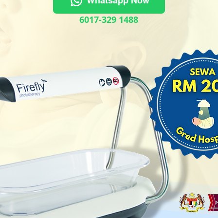
Whatsapp Now
6017-329 1488