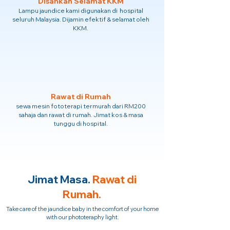
Disahkan Selamat KKM
Lampu jaundice kami digunakan di hospital
seluruh Malaysia. Dijamin efektif & selamat oleh
KKM.
Rawat di Rumah
sewa mesin fototerapi termurah dari RM200
sahaja dan rawat di rumah. Jimat kos & masa
tunggu di hospital.
Jimat Masa.
Rawat di
Rumah.
Take care of the jaundice baby in the comfort of your home
with our phototeraphy light.