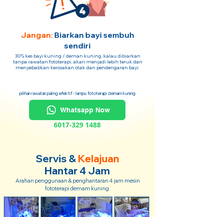
Jangan:
Biarkan bayi sembuh
sendiri
30% kes bayi kuning / deman kuning, kalau dibiarkan
tanpa rawatan fototerapi, akan menjadi lebih teruk dan
menyebabkan kerosakan otak dan pendengaran bayi.
pilihan rawatan paling efektif - lampu fototerapi demam kuning
Whatsapp Now
6017-329 1488
Servis &
Kelajuan
Hantar 4 Jam
Arahan penggunaan & penghantaran 4 jam mesin
fototerapi demam kuning.