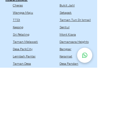
Cheras
Bukit Jalil
Wangsa Maju
Setapak
TTDI
Taman Tun Dr Ismail
Kepong
Sentul
Sri Petaling
Mont Kiara
Taman Melawati
Damansara Heights
Desa ParkCity
Bangsar
Lembah Pantai
Keramat
Taman Desa
Desa Pandan
Titiwangsa
Selangor
Setia Alam
Kota Damansara
Cyberjaya
Bukit Jelutong
Semenyih
Setia Eco Park
Bandar Utama
Gombak
Rawang
Sepang
Dengkil
Sungai Buloh
Bandar Sri Damansara
Bandar Baru Bangi