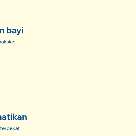
n bayi
pakaian.
hatikan
 terdekat.