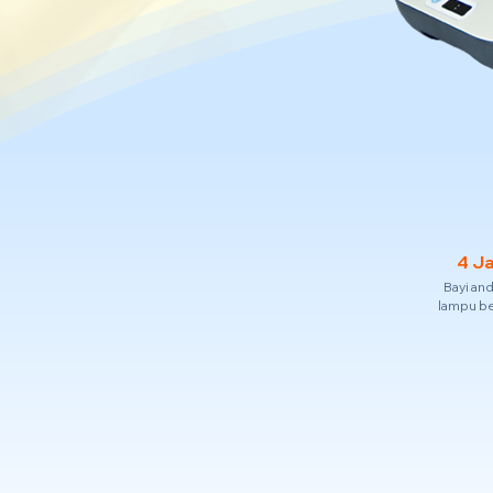
4 J
Bayi an
lampu b