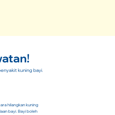
atan!
enyakit kuning bayi.
ara hilangkan kuning
daan bayi. Bayi boleh