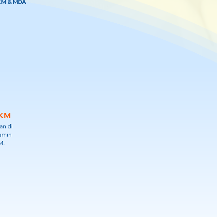
KM & MDA
KKM
an di
jamin
M.