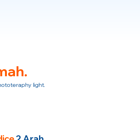
mah.
hototeraphy light.
ice
2 Arah