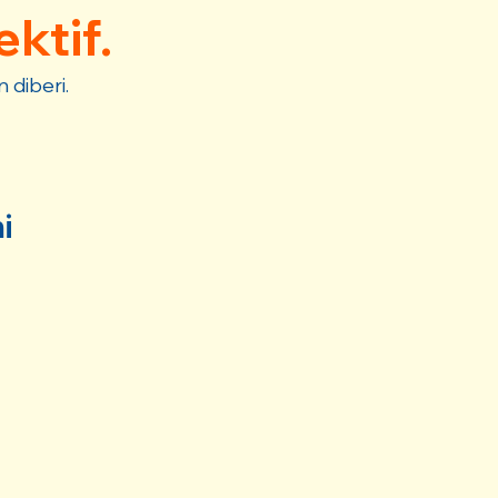
ektif.
diberi.
i