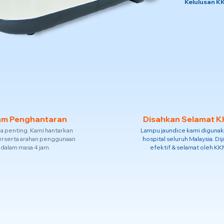
Kelulusan K
am Penghantaran
Disahkan Selamat 
da penting. Kami hantarkan
Lampu jaundice kami digunak
erserta arahan penggunaan
hospital seluruh Malaysia. Di
dalam masa 4 jam.
efektif & selamat oleh KK