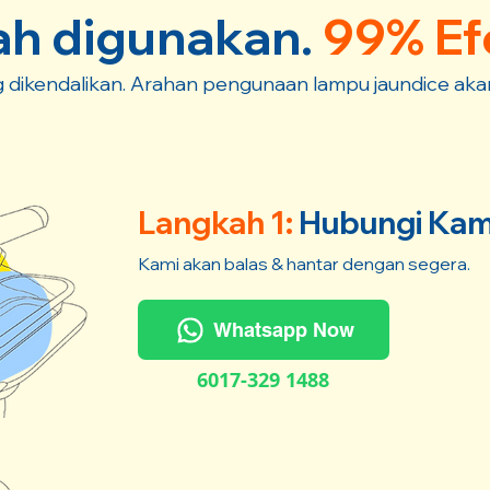
h digunakan.
99% Ef
dikendalikan. Arahan pengunaan lampu jaundice akan 
Langkah 1:
Hubungi Kam
Kami akan balas & hantar dengan segera.
Whatsapp Now
6017-329 1488