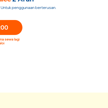
 Untuk penggunaan berterusan.
200
ma sewa lagi
loi