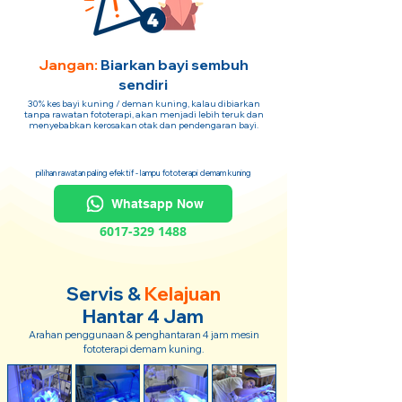
Jangan:
Biarkan bayi sembuh
sendiri
30% kes bayi kuning / deman kuning, kalau dibiarkan
tanpa rawatan fototerapi, akan menjadi lebih teruk dan
menyebabkan kerosakan otak dan pendengaran bayi.
pilihan rawatan paling efektif - lampu fototerapi demam kuning
Whatsapp Now
6017-329 1488
Servis &
Kelajuan
Hantar 4 Jam
Arahan penggunaan & penghantaran 4 jam mesin
fototerapi demam kuning.