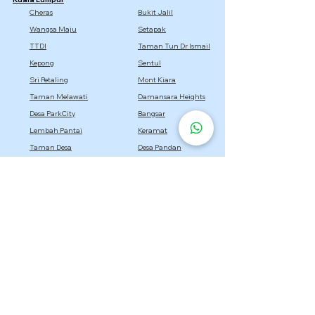
Cheras
Bukit Jalil
Wangsa Maju
Setapak
TTDI
Taman Tun Dr Ismail
Kepong
Sentul
Sri Petaling
Mont Kiara
Taman Melawati
Damansara Heights
Desa ParkCity
Bangsar
Lembah Pantai
Keramat
Taman Desa
Desa Pandan
Titiwangsa
Selangor
Setia Alam
Kota Damansara
Cyberjaya
Bukit Jelutong
Semenyih
Setia Eco Park
Bandar Utama
Gombak
Rawang
Sepang
Dengkil
Sungai Buloh
Bandar Sri Damansara
Bandar Baru Bangi