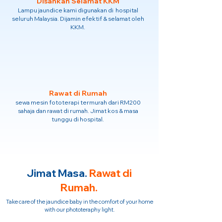
Disahkan Selamat KKM
Lampu jaundice kami digunakan di hospital
seluruh Malaysia. Dijamin efektif & selamat oleh
KKM.
Rawat di Rumah
sewa mesin fototerapi termurah dari RM200
sahaja dan rawat di rumah. Jimat kos & masa
tunggu di hospital.
Jimat Masa.
Rawat di
Rumah.
Take care of the jaundice baby in the comfort of your home
with our phototeraphy light.