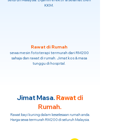
KKM.
Rawat di Rumah
sewa mesin fototerapi termurah dari RM200
sahaja dan rawat di rumah. Jimat kos & masa
tunggu di hospital.
Jimat Masa.
Rawat
di
Rumah.
Rawat bayi kuning dalam keselesaan rumah anda.
Harga sewa termurah RM200 di seluruh Malaysia.