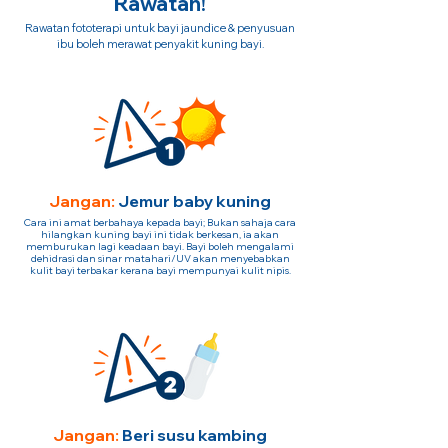
Rawatan!
Rawatan fototerapi untuk bayi jaundice & penyusuan
ibu boleh merawat penyakit kuning bayi.
Jangan:
Jemur baby kuning
Cara ini amat berbahaya kepada bayi; Bukan sahaja cara
hilangkan kuning bayi ini tidak berkesan, ia akan
memburukan lagi keadaan bayi. Bayi boleh mengalami
dehidrasi dan sinar matahari/UV akan menyebabkan
kulit bayi terbakar kerana bayi mempunyai kulit nipis.
Jangan:
Beri susu kambing