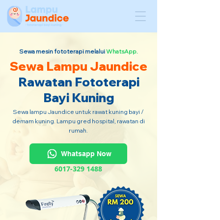
Sewa mesin fototerapi melalui
WhatsApp.
Sewa Lampu Jaundice
Rawatan Fototerapi
Bayi Kuning
Sewa lampu Jaundice untuk rawat kuning bayi /
demam kuning. Lampu gred hospital, rawatan di
rumah.
Whatsapp Now
6017-329 1488