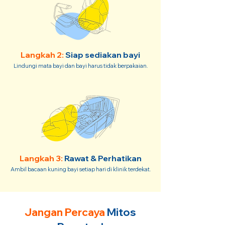
Langkah 2:
Siap sediakan bayi
Lindungi mata bayi dan bayi harus tidak berpakaian.
Langkah 3:
Rawat & Perhatikan
Ambil bacaan kuning bayi setiap hari di klinik terdekat.
Jangan Percaya
Mitos